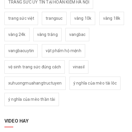
TRANG SỨC UY TÍN TẠI HOÀN KIẾM HÀ NỘI
trang sức việt
trangsuc
vàng 10k
vàng 18k
vàng 24k
vàng trắng
vangbac
vangbacuytin
vật phẩm hộ mệnh
vệ sinh trang sức đúng cách
vinasil
xuhuongmuahangtructuyen
ý nghĩa của mèo tài lôc
ý nghĩa của mèo thần tài
VIDEO HAY