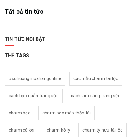
Tất cả tin tức
TIN TỨC NỔI BẬT
THẺ TAGS
#xuhuongmuahangonline
các mẫu charm tài lộc
cách bảo quản trang sức
cách làm sáng trang sức
charm bạc
charm bạc mèo thần tài
charm cá koi
charm hồ ly
charm tỳ hưu tài lộc