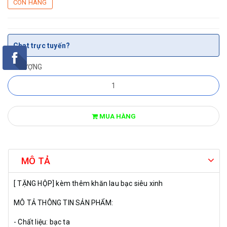
CÒN HÀNG
Chat trực tuyến?
SỐ LƯỢNG
MUA HÀNG
MÔ TẢ
[ TẶNG HỘP] kèm thêm khăn lau bạc siêu xinh
MÔ TẢ THÔNG TIN SẢN PHẨM:
- Chất liệu: bạc ta