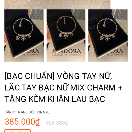
[BẠC CHUẨN] VÒNG TAY NỮ,
LẮC TAY BẠC NỮ MIX CHARM +
TẶNG KÈM KHĂN LAU BẠC
HÃNG:
TRANG SỨC VINASIL
385.000₫
458.880₫