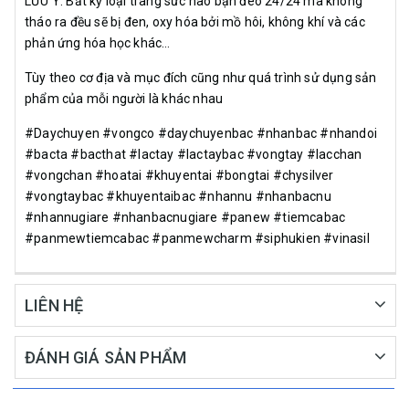
LƯU Ý: Bất kỳ loại trang sức nào bạn đeo 24/24 mà không
tháo ra đều sẽ bị đen, oxy hóa bởi mồ hôi, không khí và các
phản ứng hóa học khác…
Tùy theo cơ địa và mục đích cũng như quá trình sử dụng sản
phẩm của mỗi người là khác nhau
#Daychuyen #vongco #daychuyenbac #nhanbac #nhandoi
#bacta #bacthat #lactay #lactaybac #vongtay #lacchan
#vongchan #hoatai #khuyentai #bongtai #chysilver
#vongtaybac #khuyentaibac #nhannu #nhanbacnu
#nhannugiare #nhanbacnugiare #panew #tiemcabac
#panmewtiemcabac #panmewcharm #siphukien #vinasil
LIÊN HỆ
ĐÁNH GIÁ SẢN PHẨM