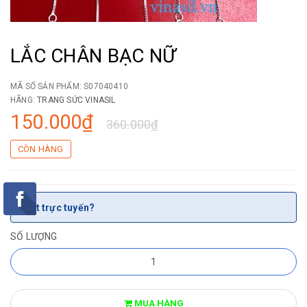
LẮC CHÂN BẠC NỮ
MÃ SỐ SẢN PHẨM:
S07040410
HÃNG:
TRANG SỨC VINASIL
150.000₫
360.000₫
CÒN HÀNG
Chat trực tuyến?
SỐ LƯỢNG
MUA HÀNG