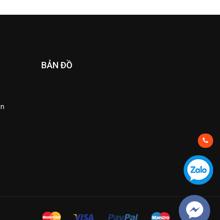
BẢN ĐỒ
ền