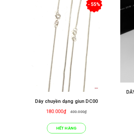
- 55%
DÂ
Dây chuyền dạng giun DC00
180.000₫
400.000₫
HẾT HÀNG