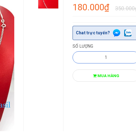
180.000₫
350.000
Chat trực tuyến?
SỐ LƯỢNG
MUA HÀNG