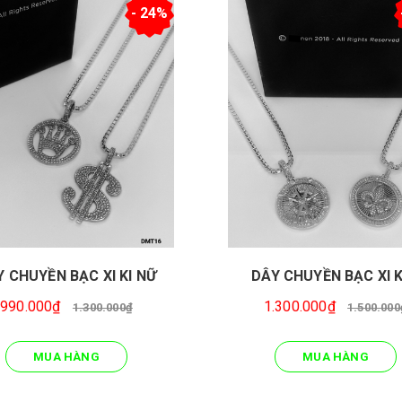
- 24%
Y CHUYỀN BẠC XI KI NỮ
DÂY CHUYỀN BẠC XI 
990.000₫
1.300.000₫
1.300.000₫
1.500.000
MUA HÀNG
MUA HÀNG