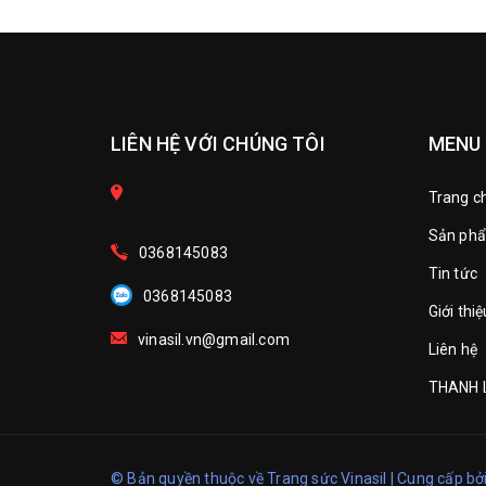
LIÊN HỆ VỚI CHÚNG TÔI
MENU
Trang c
Sản ph
0368145083
Tin tức
0368145083
Giới thiệ
vinasil.vn@gmail.com
Liên hệ
THANH 
© Bản quyền thuộc về Trang sức Vinasil
|
Cung cấp bở