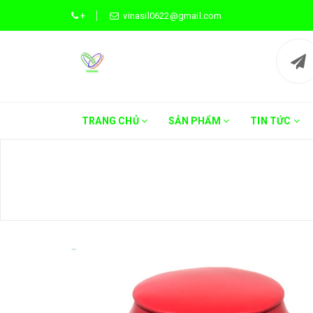
+
vinasil0622@gmail.com
TRANG CHỦ
SẢN PHẨM
TIN TỨC