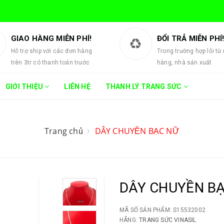
GIAO HÀNG MIỄN PHÍ!
ĐỔI TRẢ MIỄN PHÍ
Hỗ trợ ship với các đơn hàng
Trong trường hợp lỗi từ
trên 3tr có thanh toán trước
hàng, nhà sản xuất
GIỚI THIỆU
LIÊN HỆ
THANH LÝ TRANG SỨC
Trang chủ
DÂY CHUYỀN BẠC NỮ
DÂY CHUYỀN B
MÃ SỐ SẢN PHẨM:
S15532002
HÃNG:
TRANG SỨC VINASIL