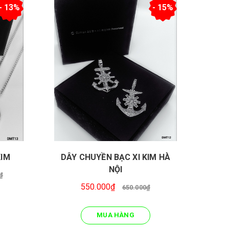
- 13%
- 15%
DÂY CHUYỀN BẠC XI KIM HÀ
KIM
D
NỘI
₫
550.000₫
650.000₫
MUA HÀNG