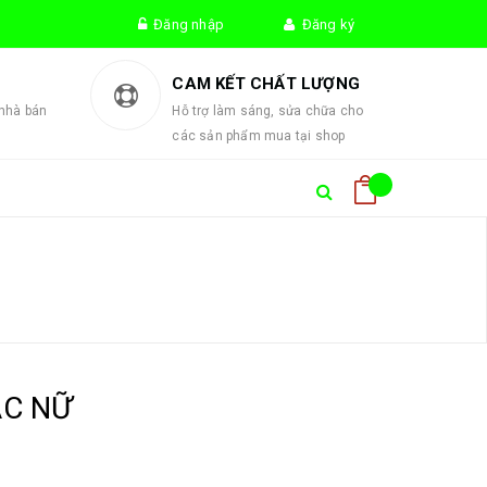
Đăng nhập
Đăng ký
!
CAM KẾT CHẤT LƯỢNG
 nhà bán
Hỗ trợ làm sáng, sửa chữa cho
các sản phẩm mua tại shop
ẠC NỮ