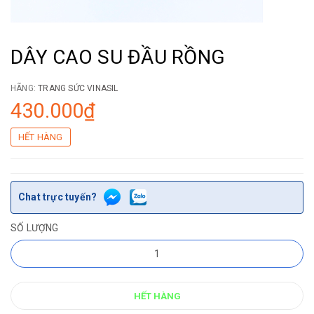
DÂY CAO SU ĐẦU RỒNG
HÃNG:
TRANG SỨC VINASIL
430.000₫
HẾT HÀNG
Chat trực tuyến?
SỐ LƯỢNG
HẾT HÀNG