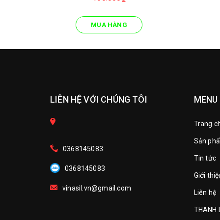
MUA HÀNG
LIÊN HỆ VỚI CHÚNG TÔI
MENU
Trang c
Sản ph
0368145083
Tin tức
0368145083
Giới thiệ
vinasil.vn@gmail.com
Liên hệ
THANH 