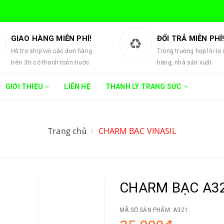
GIAO HÀNG MIỄN PHÍ!
ĐỔI TRẢ MIỄN PHÍ
Hỗ trợ ship với các đơn hàng
Trong trường hợp lỗi từ
trên 3tr có thanh toán trước
hàng, nhà sản xuất
GIỚI THIỆU
LIÊN HỆ
THANH LÝ TRANG SỨC
Trang chủ
CHARM BẠC VINASIL
CHARM BẠC A3
MÃ SỐ SẢN PHẨM:
A321