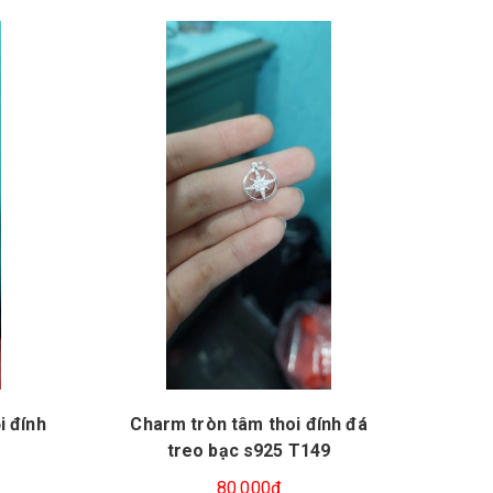
i đính
Charm tròn tâm thoi đính đá
Cha
treo bạc s925 T149
80.000₫