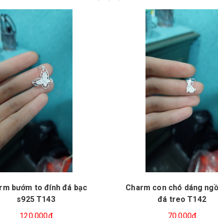
rm bướm to đính đá bạc
Charm con chó dáng ngồ
s925 T143
đá treo T142
120.000₫
70.000₫