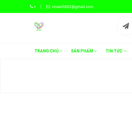
+
vinasil0622@gmail.com
TRANG CHỦ
SẢN PHẨM
TIN TỨC