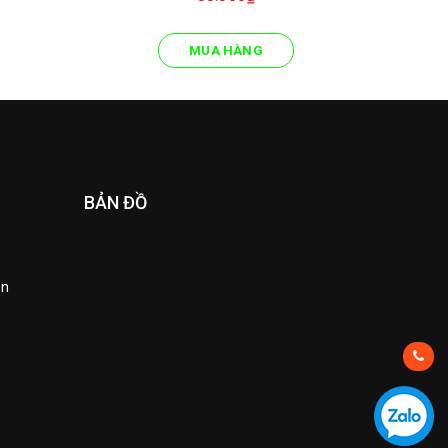
MUA HÀNG
BẢN ĐỒ
ền