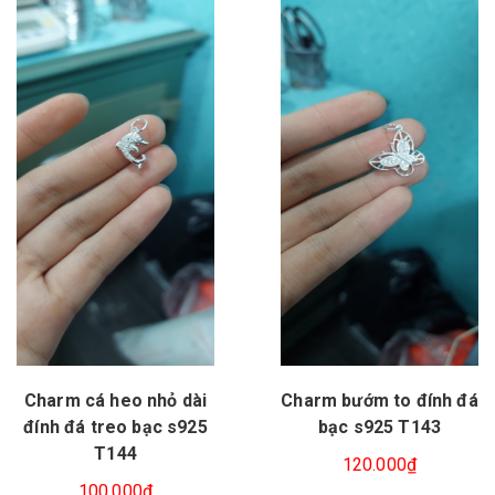
Charm cá heo nhỏ dài
Charm bướm to đính đá
đính đá treo bạc s925
bạc s925 T143
T144
120.000₫
100.000₫