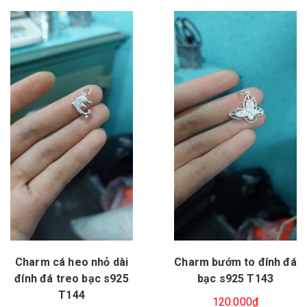
Charm cá heo nhỏ dài
Charm bướm to đính đá
đính đá treo bạc s925
bạc s925 T143
T144
120.000₫